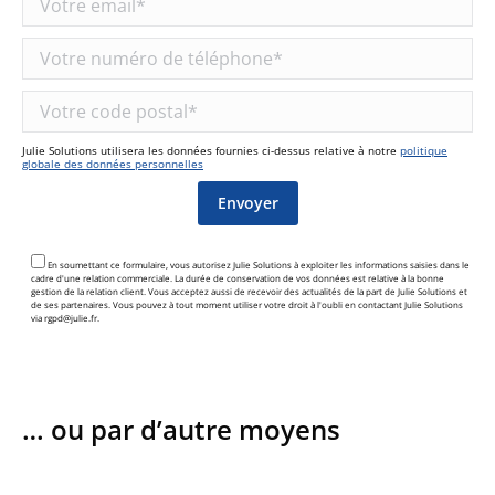
Julie Solutions utilisera les données fournies ci-dessus relative à notre
politique
globale des données personnelles
En soumettant ce formulaire, vous autorisez Julie Solutions à exploiter les informations saisies dans le
cadre d'une relation commerciale. La durée de conservation de vos données est relative à la bonne
gestion de la relation client. Vous acceptez aussi de recevoir des actualités de la part de Julie Solutions et
de ses partenaires. Vous pouvez à tout moment utiliser votre droit à l'oubli en contactant Julie Solutions
via rgpd@julie.fr.
… ou par d’autre moyens