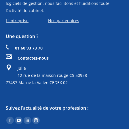
logiciels de gestion, nous facilitons et fluidifions toute
l’activité du cabinet.
L’entreprise
Nos partenaires
Une question ?
01 60 93 73 70
Contactez-nous
Julie
12 rue de la maison rouge CS 50958
77437 Marne la Vallée CEDEX 02
Suivez l’actualité de votre profession :
Trouvez nous sur :
Facebook
YouTube
LinkedIn
Instagram